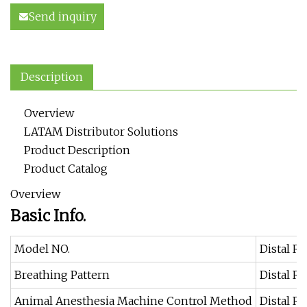
Send inquiry
Description
Overview
LATAM Distributor Solutions
Product Description
Product Catalog
Overview
Basic Info.
Model NO.
Distal R
Breathing Pattern
Distal R
Animal Anesthesia Machine Control Method
Distal R