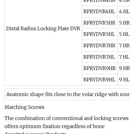
RPRYDVR4HR
4 HR
RPRYDVR4HL
4 HL
RPRYDVR5HR
5 HR
Distal Radius Locking Plate DVR
RPRYDVR5HL
5 HL
RPRYDVR7HR
7 HR
RPRYDVR7HL
7 HL
RPRYDVR9HR
9 HR
RPRYDVR9HL
9 HL
Anatomic shape fits close to the volar ridge with round
Matching Screws
The combination of conventional and locking screws
offers optimum fixation regardless of bone